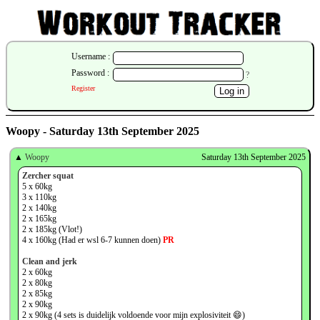
Username :
Password :
?
Register
Woopy - Saturday 13th September 2025
▲
Woopy
Saturday 13th September 2025
Zercher squat
5 x 60kg
3 x 110kg
2 x 140kg
2 x 165kg
2 x 185kg (Vlot!)
4 x 160kg (Had er wsl 6-7 kunnen doen)
PR
Clean and jerk
2 x 60kg
2 x 80kg
2 x 85kg
2 x 90kg
2 x 90kg (4 sets is duidelijk voldoende voor mijn explosiviteit 😄)