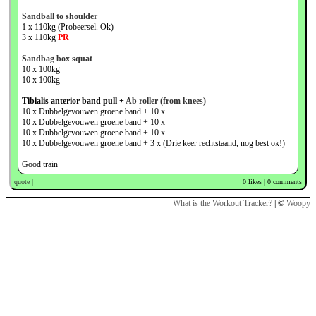
Sandball to shoulder
1 x 110kg (Probeersel. Ok)
3 x 110kg
PR
Sandbag box squat
10 x 100kg
10 x 100kg
Tibialis anterior band pull +
Ab roller (from knees)
10 x Dubbelgevouwen groene band + 10 x
10 x Dubbelgevouwen groene band + 10 x
10 x Dubbelgevouwen groene band + 10 x
10 x Dubbelgevouwen groene band + 3 x (Drie keer rechtstaand, nog best ok!)
Good train
quote
|
0 likes
| 0 comments
What is the Workout Tracker?
| ©
Woopy